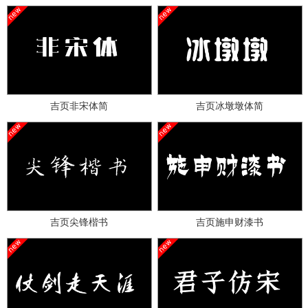
吉页非宋体简
吉页冰墩墩体简
吉页尖锋楷书
吉页施申财漆书