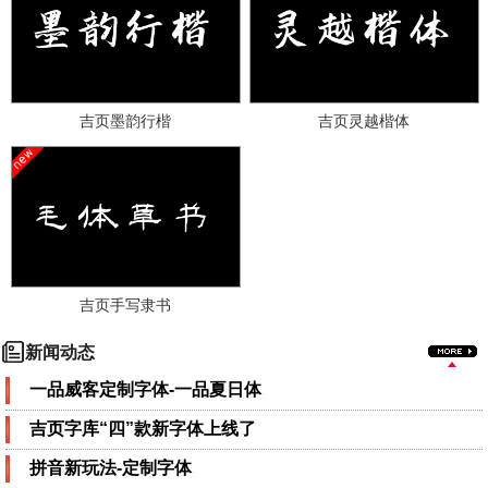
吉页墨韵行楷
吉页灵越楷体
吉页手写隶书
新闻动态
一品威客定制字体-一品夏日体
吉页字库“四”款新字体上线了
拼音新玩法-定制字体