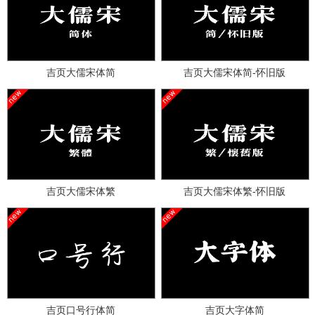
吉页大儒宋体简
吉页大儒宋体简-怀旧版
吉页大儒宋体繁
吉页大儒宋体繁-怀旧版
吉页口号行体简
吉页大字体简